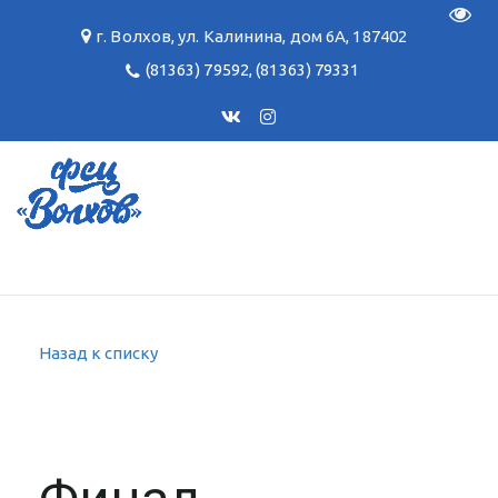
Пере
г. Волхов
,
ул. Калинина, дом 6А
,
187402
(81363) 79592
,
(81363) 79331
Назад к списку