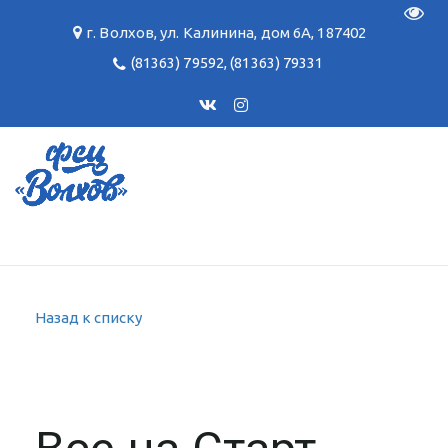
Пере
г. Волхов
,
ул. Калинина, дом 6А
,
187402
(81363) 79592
,
(81363) 79331
Назад к списку