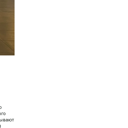
о
ого
вывают
й