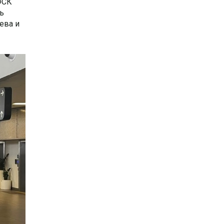
ФСК
ть
ева и