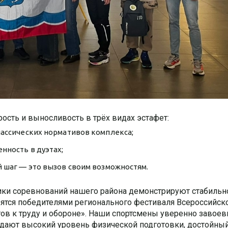
рость и выносливость в трёх видах эстафет:
лассических нормативов комплекса;
нность в дуэтах;
 шаг — это вызов своим возможностям.
тники соревнований нашего района демонстрируют стабильн
ятся победителями регионального фестиваля Всероссийск
тов к труду и обороне». Наши спортсмены уверенно завое
дают высокий уровень физической подготовки, достойны