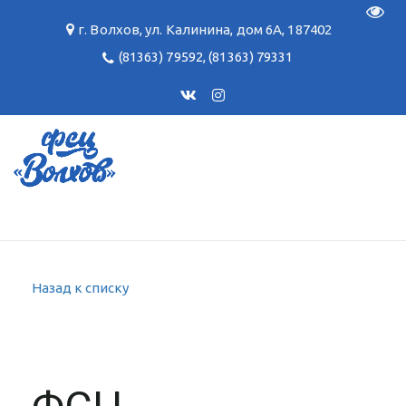
Пере
г. Волхов
,
ул. Калинина, дом 6А
,
187402
(81363) 79592
,
(81363) 79331
Назад к списку