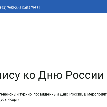
363) 79592
,
(81363) 79331
нису ко Дню России
 теннисный турнир, посвящённый Дню России. В мероприят
уба «Корт».