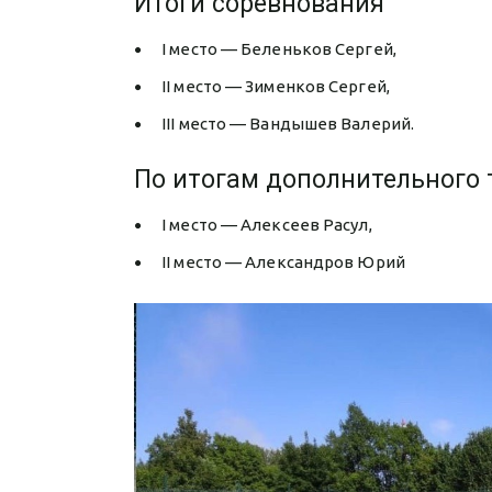
Итоги соревнования
I место — Беленьков Сергей,
II место — Зименков Сергей,
III место — Вандышев Валерий.
По итогам дополнительного 
I место — Алексеев Расул,
II место — Александров Юрий