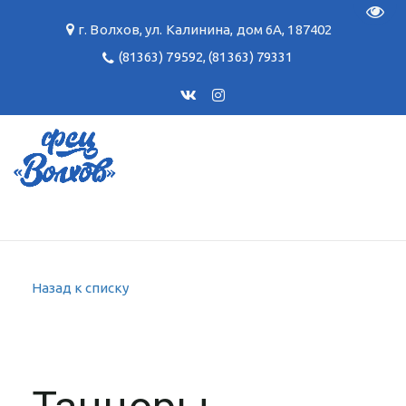
Пере
г. Волхов
,
ул. Калинина, дом 6А
,
187402
(81363) 79592
,
(81363) 79331
Назад к списку