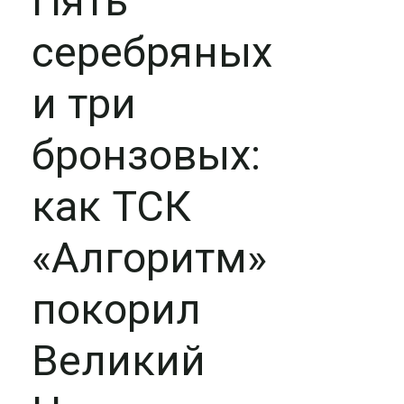
Пять
серебряных
и три
бронзовых:
как ТСК
«Алгоритм»
покорил
Великий