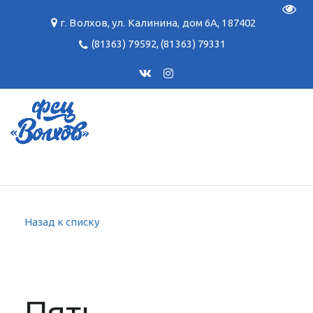
Пере
г. Волхов
,
ул. Калинина, дом 6А
,
187402
(81363) 79592
,
(81363) 79331
Назад к списку