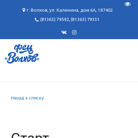
Пере
г. Волхов
,
ул. Калинина, дом 6А
,
187402
(81363) 79592
,
(81363) 79331
Назад к списку