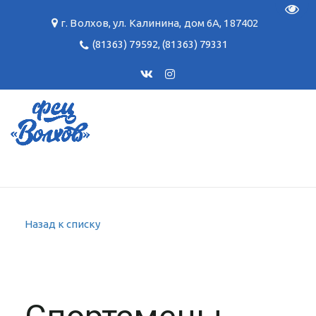
Пере
г. Волхов
,
ул. Калинина, дом 6А
,
187402
(81363) 79592
,
(81363) 79331
Назад к списку