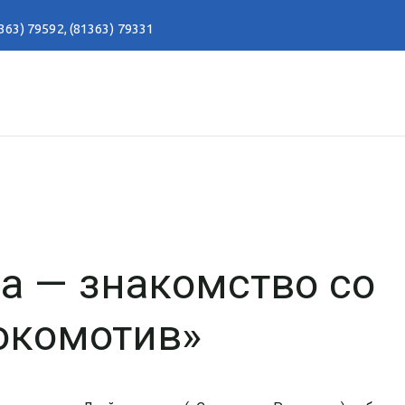
363) 79592
,
(81363) 79331
ва — знакомство со
окомотив»