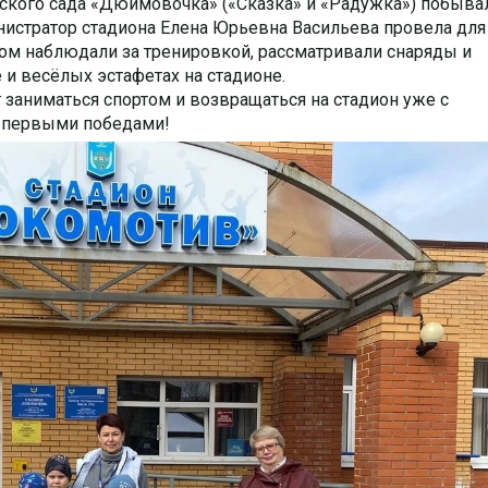
ского сада «Дюймовочка» («Сказка» и «Радужка») побыва
истратор стадиона Елена Юрьевна Васильева провела для
ом наблюдали за тренировкой, рассматривали снаряды и
 и весёлых эстафетах на стадионе.
т заниматься спортом и возвращаться на стадион уже с
и первыми победами!