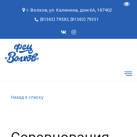
Пере
г. Волхов
,
ул. Калинина, дом 6А
,
187402
(81363) 79592
,
(81363) 79331
Назад к списку