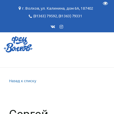
Пере
г. Волхов
,
ул. Калинина, дом 6А
,
187402
(81363) 79592
,
(81363) 79331
Назад к списку