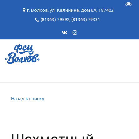
Пере
г. Волхов
,
ул. Калинина, дом 6А
,
187402
(81363) 79592
,
(81363) 79331
Назад к списку