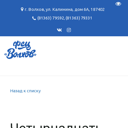
Пере
г. Волхов
,
ул. Калинина, дом 6А
,
187402
(81363) 79592
,
(81363) 79331
Назад к списку