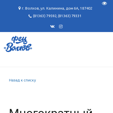
Пере
г. Волхов
,
ул. Калинина, дом 6А
,
187402
(81363) 79592
,
(81363) 79331
Назад к списку