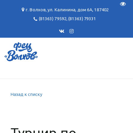
Пере
г. Волхов
,
ул. Калинина, дом 6А
,
187402
(81363) 79592
,
(81363) 79331
Назад к списку