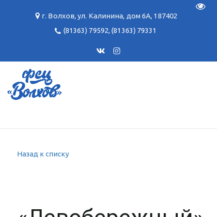
Пере
г. Волхов
,
ул. Калинина, дом 6А
,
187402
(81363) 79592
,
(81363) 79331
Назад к списку