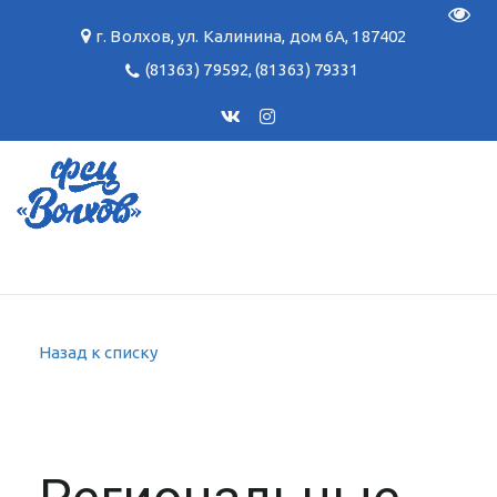
Пере
г. Волхов
,
ул. Калинина, дом 6А
,
187402
(81363) 79592
,
(81363) 79331
Назад к списку