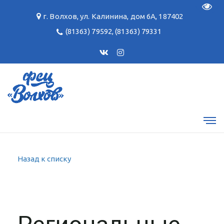
Пере
г. Волхов
,
ул. Калинина, дом 6А
,
187402
(81363) 79592
,
(81363) 79331
Назад к списку