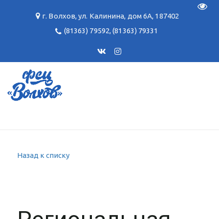
Пере
г. Волхов
,
ул. Калинина, дом 6А
,
187402
(81363) 79592
,
(81363) 79331
Назад к списку