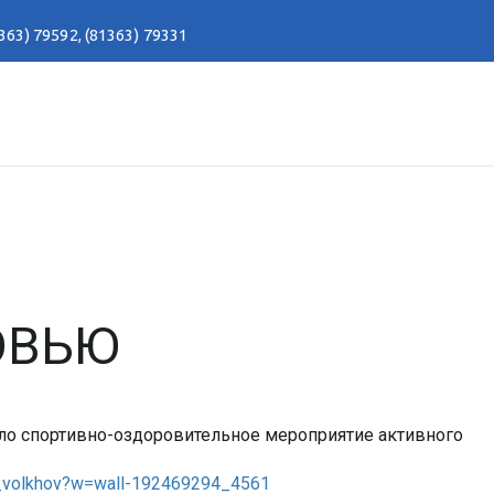
363) 79592
,
(81363) 79331
ОВЬЮ
шло спортивно-оздоровительное мероприятие активного
c_volkhov?w=wall-192469294_4561