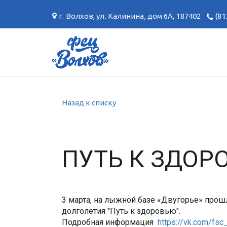
г. Волхов
,
ул. Калинина, дом 6А
,
187402
(81
Назад к списку
ПУТЬ К ЗДОР
3 марта, на лыжной базе «Двугорье» про
долголетия "Путь к здоровью".
Подробная информация
https://vk.com/fs