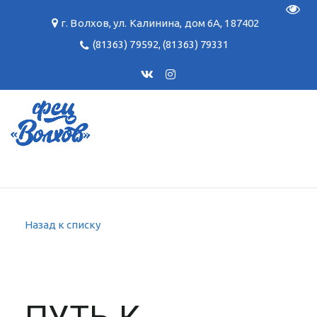
Пере
г. Волхов
,
ул. Калинина, дом 6А
,
187402
(81363) 79592
,
(81363) 79331
Назад к списку