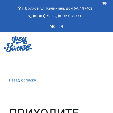
Пере
г. Волхов
,
ул. Калинина, дом 6А
,
187402
(81363) 79592
,
(81363) 79331
Назад к списку