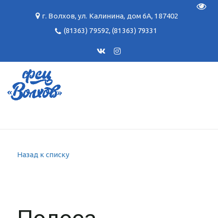
Пере
г. Волхов
,
ул. Калинина, дом 6А
,
187402
(81363) 79592
,
(81363) 79331
Назад к списку