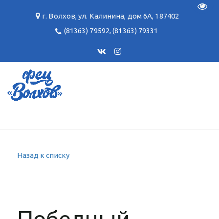
Пере
г. Волхов
,
ул. Калинина, дом 6А
,
187402
(81363) 79592
,
(81363) 79331
Назад к списку