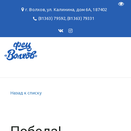
Пере
г. Волхов
,
ул. Калинина, дом 6А
,
187402
(81363) 79592
,
(81363) 79331
Назад к списку