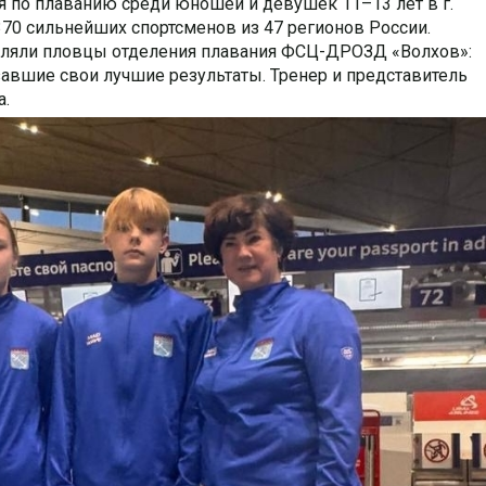
 по плаванию среди юношей и девушек 11–13 лет в г.
370 сильнейших спортсменов из 47 регионов России.
вляли пловцы отделения плавания ФСЦ-ДРОЗД «Волхов»:
авшие свои лучшие результаты. Тренер и представитель
а.