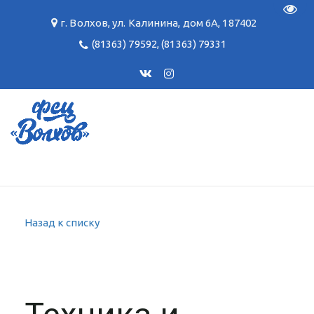
Пере
г. Волхов
,
ул. Калинина, дом 6А
,
187402
(81363) 79592
,
(81363) 79331
Назад к списку