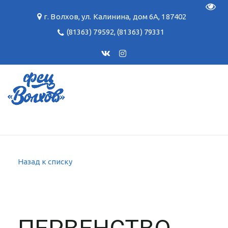
Пере
г. Волхов
,
ул. Калинина, дом 6А
,
187402
(81363) 79592
,
(81363) 79331
Назад к списку