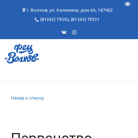
Пере
г. Волхов
,
ул. Калинина, дом 6А
,
187402
(81363) 79592
,
(81363) 79331
Назад к списку