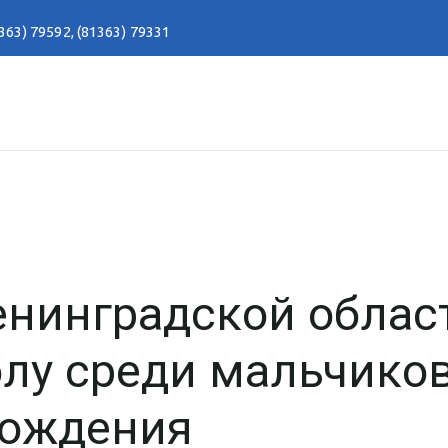
363) 79592
,
(81363) 79331
енинградской облас
олу среди мальчико
рождения