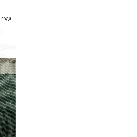
 года
I