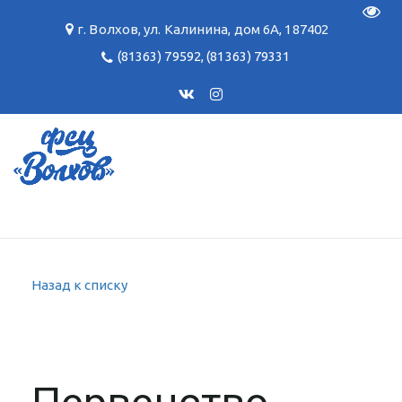
Пере
г. Волхов
,
ул. Калинина, дом 6А
,
187402
(81363) 79592
,
(81363) 79331
Назад к списку