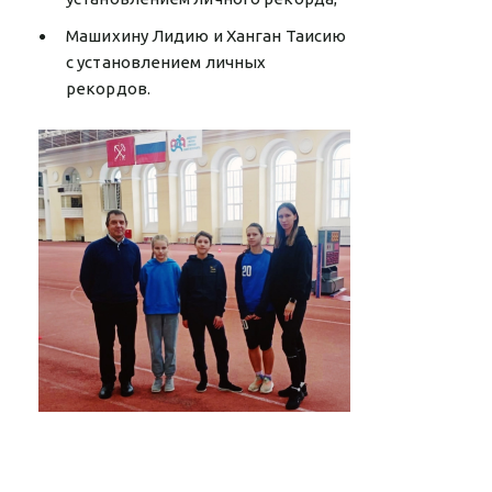
Машихину Лидию и Ханган Таисию
с установлением личных
рекордов.