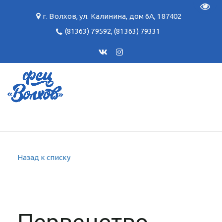
Пере
г. Волхов
,
ул. Калинина, дом 6А
,
187402
(81363) 79592
,
(81363) 79331
Назад к списку