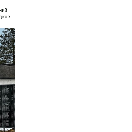
ний
едков