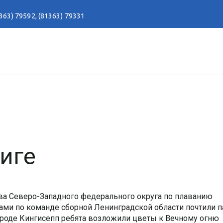
363) 79592
,
(81363) 79331
иге
тва Северо-Западного федерального округа по плаванию
ами по команде сборной Ленинградской области почтили п
ороде Кингисепп ребята возложили цветы к Вечному огню