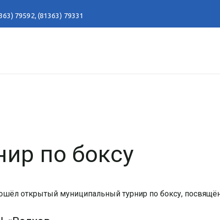
363) 79592
,
(81363) 79331
ир по боксу
рошёл открытый муниципальный турнир по боксу, посвящё