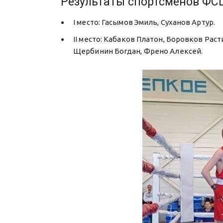
Результаты спортсменов ФС
I место: Гасымов Эмиль, Суханов Артур.
II место: Кабаков Платон, Боровков Рас
Щербинин Богдан, Френо Алексей.