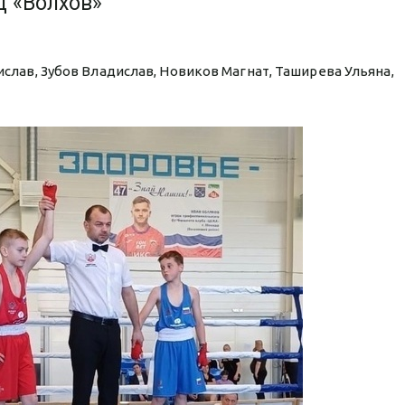
Ц «Волхов»
тислав, Зубов Владислав, Новиков Магнат, Таширева Ульяна,