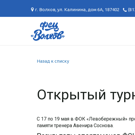
г. Волхов
,
ул. Калинина, дом 6А
,
187402
(81
Назад к списку
Открытый турн
С 17 по 19 мая в ФОК «Левобережный» п
памяти тренера Авенира Соснова.