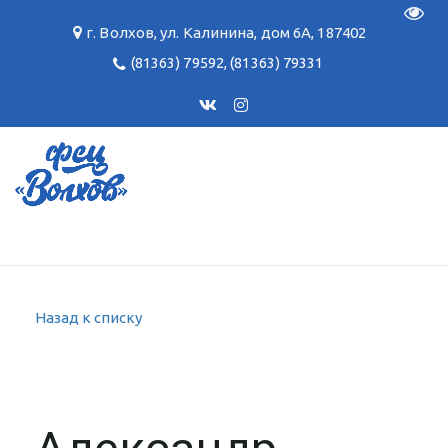
Пере
г. Волхов
,
ул. Калинина, дом 6А
,
187402
(81363) 79592
,
(81363) 79331
Назад к списку