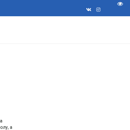
Пере
а
олу, а