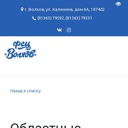
Пере
г. Волхов
,
ул. Калинина, дом 6А
,
187402
(81363) 79592
,
(81363) 79331
Назад к списку