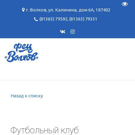
Пере
г. Волхов
,
ул. Калинина, дом 6А
,
187402
(81363) 79592
,
(81363) 79331
Назад к списку
Футбольный клуб