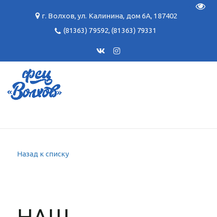
Пере
г. Волхов
,
ул. Калинина, дом 6А
,
187402
(81363) 79592
,
(81363) 79331
Назад к списку