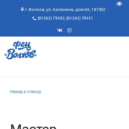
Пере
г. Волхов
,
ул. Калинина, дом 6А
,
187402
(81363) 79592
,
(81363) 79331
Назад к списку