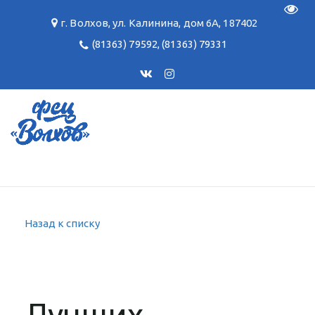
Пере
г. Волхов
,
ул. Калинина, дом 6А
,
187402
(81363) 79592
,
(81363) 79331
Назад к списку