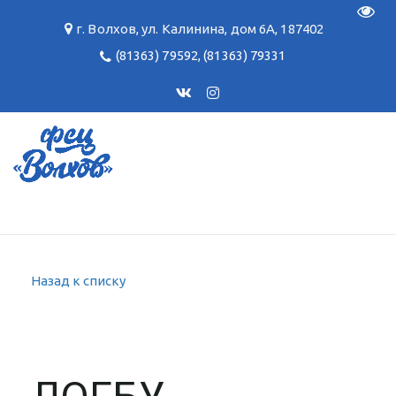
Пере
г. Волхов
,
ул. Калинина, дом 6А
,
187402
(81363) 79592
,
(81363) 79331
Назад к списку