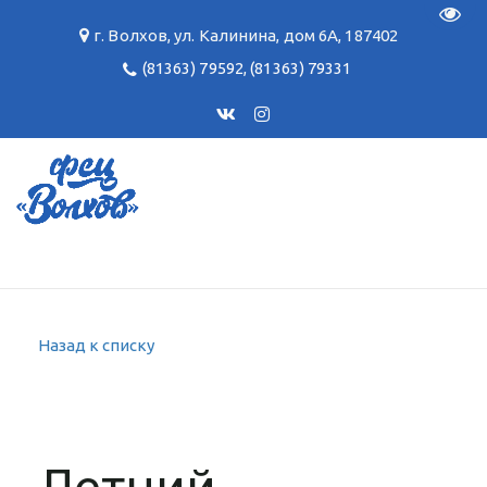
Пере
г. Волхов
,
ул. Калинина, дом 6А
,
187402
(81363) 79592
,
(81363) 79331
Назад к списку