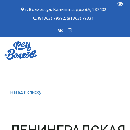
Пере
г. Волхов
,
ул. Калинина, дом 6А
,
187402
(81363) 79592
,
(81363) 79331
Назад к списку