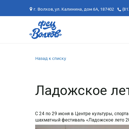
г. Волхов
,
ул. Калинина, дом 6А
,
187402
(81
Назад к списку
Ладожское ле
С 24 по 29 июня в Центре культуры, спор
шахматный фестиваль «Ладожское лето 202