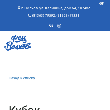
Пере
г. Волхов
,
ул. Калинина, дом 6А
,
187402
(81363) 79592
,
(81363) 79331
Назад к списку