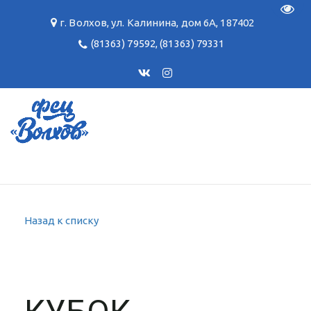
Пере
г. Волхов
,
ул. Калинина, дом 6А
,
187402
(81363) 79592
,
(81363) 79331
Назад к списку