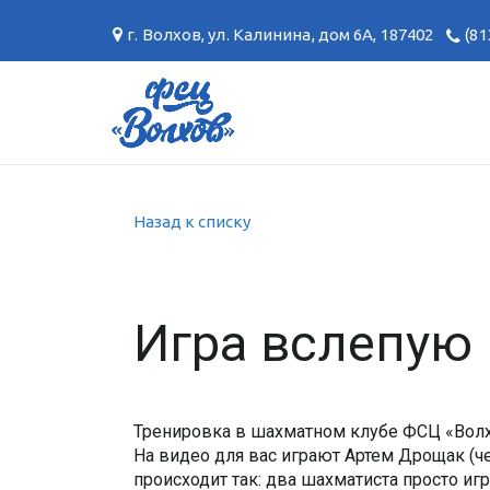
г. Волхов
,
ул. Калинина, дом 6А
,
187402
(81
Назад к списку
Игра вслепую
Тренировка в шахматном клубе ФСЦ «Волх
На видео для вас играют Артем Дрощак (ч
происходит так: два шахматиста просто иг