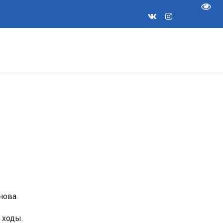
Пере
нова.
 ходы.