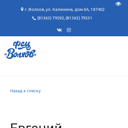
Пере
г. Волхов
,
ул. Калинина, дом 6А
,
187402
(81363) 79592
,
(81363) 79331
Назад к списку